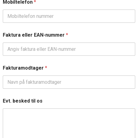
o
Mobiltelefon
*
n
F
a
k
t
Faktura eller EAN-nummer
*
u
r
a
Fakturamodtager
*
Evt. besked til os