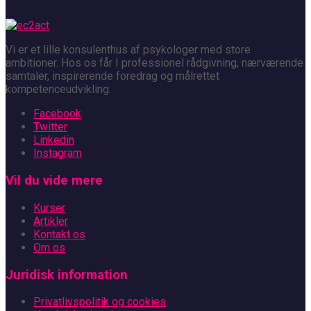
Vi er et lille konsulenthus af psykologer med store
ambitioner. Hos os får I professionel rådgivning, nærværende
samtaler, inspirerende foredrag og målrettet
kompetenceudvikling.
Facebook
Twitter
Linkedin
Instagram
Vil du vide mere
Kurser
Artikler
Kontakt os
Om os
Juridisk information
Privatlivspolitik og cookies