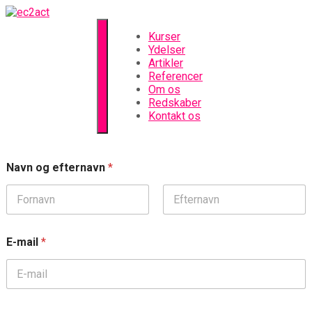
Kurser
Ydelser
Artikler
Referencer
Om os
Redskaber
Kontakt os
o
Navn og efternavn
*
g
M
o
b
First
Last
i
l
E-mail
*
t
e
l
e
f